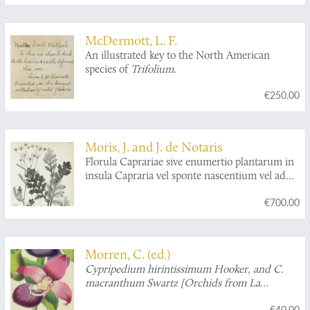
McDermott, L. F.
An illustrated key to the North American
species of
Trifolium
.
€250.00
Moris, J. and J. de Notaris
Florula Caprariae sive enumertio plantarum in
insula Capraria vel sponte nascentium vel ad
utilitatum latius excultarum.
€700.00
Morren, C. (ed.)
Cypripedium hirintissimum Hooker, and
C.
macranthum
Swartz [Orchids from La
Belgique horticole. Journal des serres et des
€40.00