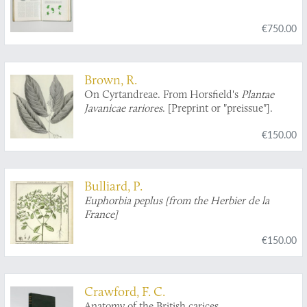
€750.00
Brown, R.
On Cyrtandreae. From Horsfield's
Plantae
Javanicae rariores
. [Preprint or "preissue"].
€150.00
Bulliard, P.
Euphorbia peplus [from the Herbier de la
France]
€150.00
Crawford, F. C.
Anatomy of the British carices.