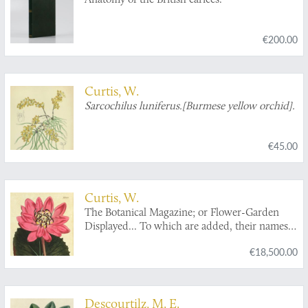
€200.00
Curtis, W.
Sarcochilus luniferus.[Burmese yellow orchid].
€45.00
Curtis, W.
The Botanical Magazine; or Flower-Garden
Displayed... To which are added, their names,
class, order, generic and specific characters,
€18,500.00
according to the celebrated Linnaeus; their
places of growth, and times of flowering:
together with the most approved methods of
culture. A work intended for the use of such
Descourtilz, M. E.