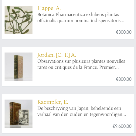
[With the rare slipcase].
Happe, A.
Botanica Pharmaceutica exhibens plantas
officinalis quarum nomina indispensatoris
recentur, cum Iconibus… Plate 222.
Viscum
€300.00
album.
[Mistletoe].
Jordan, [C. T.] A.
Observations sur plusieurs plantes nouvelles
rares ou critiques de la France. Premier
fragment - Quatrième fragment.
€800.00
Kaempfer, E.
De beschryving van Japan, behelsende een
verhaal van den ouden en tegenwoordigen
staat en regeering van dat Ryk.
€9,600.00