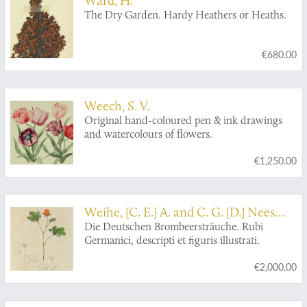
The Dry Garden. Hardy Heathers or Heaths.
€680.00
Weech, S. V.
Original hand-coloured pen & ink drawings
and watercolours of flowers.
€1,250.00
Weihe, [C. E.] A. and C. G. [D.] Nees
von Esenbeck
Die Deutschen Brombeersträuche. Rubi
Germanici, descripti et figuris illustrati.
€2,000.00