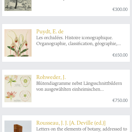
Pennsylvania and New York during the year
€300.00
1807.
Puydt, E. de
Les orchidées. Histoire iconographique.
Organographie, classification, géographie,
collections, commerce, emploi, culture. Avec
€650.00
une revue descriptive des espèces cultivées en
Europe. Ouvrage orné de 244 vignettes et de
50 chromolithographies dessinées d'après
nature.
Rohweder, J.
Blütendiagramme nebst Längsschnittbildern
von ausgewählten einheimischen
Blütenpflanzen, als Vertretern der
€750.00
Hauptabteilungen des natürlichen und des
Linnéschen Pflanzensystems zur Einführung
in das Verständnis des Blütenbaues und als
Muster für das Diagramm-Zeichnen.
Rousseau, J. J. [A. Deville (ed.)]
Letters on the elements of botany, addressed to