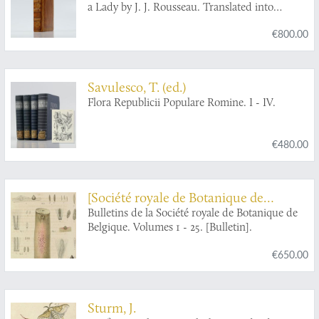
a Lady by J. J. Rousseau. Translated into
English, with notes, and twenty-four
€800.00
additional letters, fully explaining the system of
Linnaeus by Thomas Martyn, B.D.F.R. & L.SS,
Regius professor of botany in the University of
Cambridge. The eighth edition, corrected.
Savulesco, T. (ed.)
[AND] Thirty-eight plates with explanations;
Flora Republicii Populare Romine. I - IV.
intended to illustrate Linnaeus's system of
vegetables, and particularly adapted to the
letters on the Elements of Botany.
€480.00
[Société royale de Botanique de
Belgique]
Bulletins de la Société royale de Botanique de
Belgique. Volumes 1 - 25. [Bulletin].
€650.00
Sturm, J.