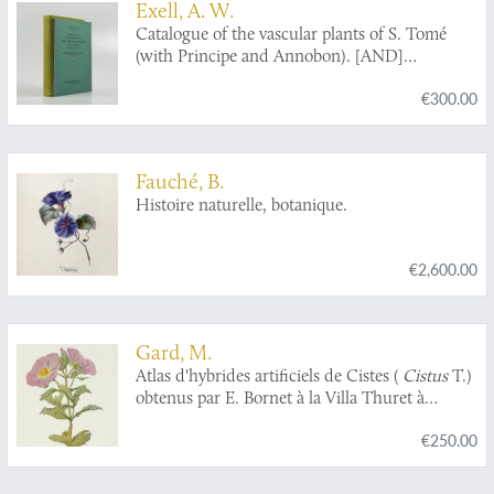
Exell, A. W.
Catalogue of the vascular plants of S. Tomé
(with Principe and Annobon). [AND]
Supplement Catalogue of the vascular plants of
€300.00
S. Tomé (with Principe and Annobon). [AND]
Corrected proof of the Supplement.
Fauché, B.
Histoire naturelle, botanique.
€2,600.00
Gard, M.
Atlas d'hybrides artificiels de Cistes (
Cistus
T.)
obtenus par E. Bornet à la Villa Thuret à
Antibes. Compenant 41 planches, dont 5 en
€250.00
couleurs horse texte, d'après les photographies
de E. Bornet et les aquarelles de Riocreux,
précédées de la description de ces hybrides.