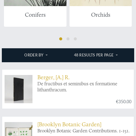
Conifers
Orchids
ORDER BY
48 RESULTS PER PAGE
Berger, [A.] R.
De fructibus et seminibus ex formatione
lithanthracum.
€350.00
[Brooklyn Botanic Garden]
Brooklyn Botanic Garden Contributions. 1-151.