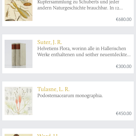
Kupfersammlung zu Schuberts und jeder
andern Naturgeschichte brauchbar. In 12
Blättern, nach der Natur gezeichnet, gestochen
€680.00
und gemahlt.
Suter, J. R.
Helvetiens Flora, worinn alle in Hallerischen
Werke enthaltenen und seither neuentdeckten
schweizer Pflanzen nach Linné's Methode
€300.00
aufgestellt sind.
Tulasne, L. R.
Podostemacearum monographia.
€450.00
Ward, H.