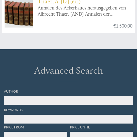
Thaer, A. [D.] (ed.)
Annalen des Ackerbaues herausgegeben von
Albrecht Thaer. [AND] Annalen der
Fortschritte der Landwirthschaft in Theorie
€1,500.00
und Praxis herausgegeben von Albrecht Thaer.
[Together in 16 volumes].
Advanced Search
AUTHOR
KEYWORDS
PRICE FROM
PRICE UNTIL