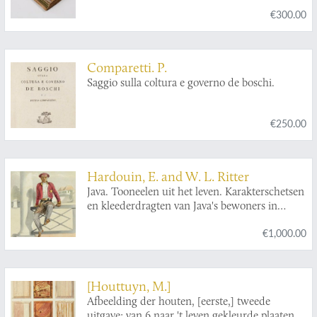
€300.00
Comparetti. P.
Saggio sulla coltura e governo de boschi.
€250.00
Hardouin, E. and W. L. Ritter
Java. Tooneelen uit het leven. Karakterschetsen
en kleederdragten van Java's bewoners in
afbeeldingen naar de natuur geteekend door E.
€1,000.00
Hardouin met tekst van W. L. Ritter en een
voorwoord van H. M. Lange, gepensionneerd
Luitenant Kolonel van het O. I. leger. Benevens
eene kaart van Java naar de nieuwste bronnen
[Houttuyn, M.]
bewerkt.
Afbeelding der houten, [eerste,] tweede
uitgave; van 6 naar 't leven gekleurde plaaten...