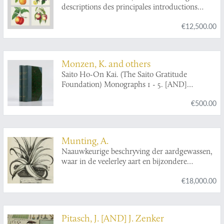
descriptions des principales introductions
agrico-horticoles qui y on été faites depuis
€12,500.00
l’année 1851. [Royal dedication copy].
Monzen, K. and others
Saito Ho-On Kai. (The Saito Gratitude
Foundation) Monographs 1 - 5. [AND]
Reprints.
€500.00
Munting, A.
Naauwkeurige beschryving der aardgewassen,
waar in de veelerley aart en bijzondere
eigenschappen der boomen, heesters, kruyden,
€18,000.00
bloemen, met haare vrugten, zaden, wortelen
en bollen, neevens derzelver waare voort-
teeling, gelukkige aanwinning, en heylzaame
genees-krachten, na een veel-jarige oeffening
Pitasch, J. [AND] J. Zenker
en eigen ondervinding, in drie onderscheide