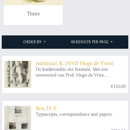
Trees
ORDER BY
48 RESULTS PER PAGE
Admiraal, K. [AND Hugo de Vries]
De kankerziekte der boomen. Met een
voorwoord van Prof. Hugo de Vries.
Verhandeling, bekroond door de
€150.00
Nederlandsche Maatschappij voor Tuinbouw
en Plantkunde. Met 5 platen.
Box, H. E.
Typescripts, correspondence and papers.