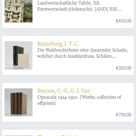
Landwirtschaftliche Tafeln. XII.
boeken, naauwkeuriglijk beschreeven worden;
Forstwirtschaft (Holzzucht). [AND] XIII.
foor den heer Abraham Munting, In zijn
Forstwirtschaft (Forstbenützung).
leeven, hoogleraar der genees- en kruydkunde
€450.00
in de vermaarde Akademie te Groeningen. Nu
eerst nieuwelijks uitgegeeven, en met meer dan
250 afbeeldingen, all naer 't leeven geteekend
en konstiglijk in 't koper gesneeden, vercierd.
Ratzeburg, J. T. C.
Met nodige registers verrijkt. [Nauwkeurige
Die Waldverderbniss oder dauernder Schade,
beschryving der aard-gewassen].
welcher durch Insektenfrass, Schälen,
Schlagen und Verbeissen an lebenden
€350.00
Waldbäumen entsteht. Zugleich ein
Ergänzungswerk zu den Abbildung und
Beschreibung des schädlichsten Forstinsekten.
Zweiter Band. Tanne, Lärche, Laubhölzer, und
Steenis, C. G. G. J. Van
entomologischer Anhang.
Opuscula 1924-1950. [Works; collection of
offprints]
€750.00