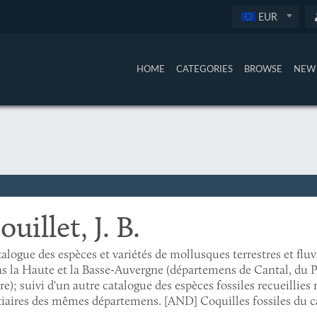
EUR
HOME
CATEGORIES
BROWSE
NEW 
ouillet, J. B.
alogue des espèces et variétés de mollusques terrestres et fluvia
s la Haute et la Basse-Auvergne (départemens de Cantal, du P
re); suivi d'un autre catalogue des espèces fossiles recueilli
tiaires des mêmes départemens. [AND] Coquilles fossiles du c