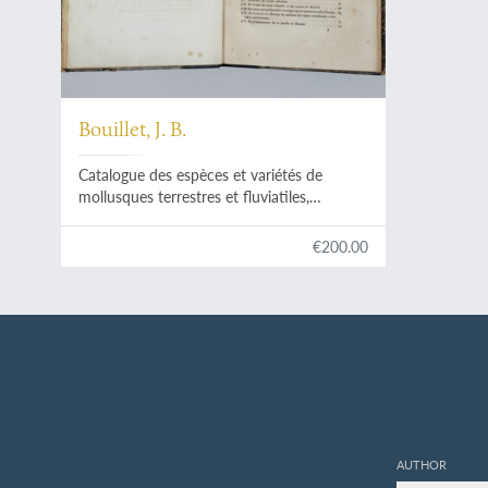
Bouillet, J. B.
Catalogue des espèces et variétés de
mollusques terrestres et fluviatiles,
observés jusqu'a ce jour a l'état vivant,
dans la Haute et la Basse-Auvergne
€200.00
(départemens de Cantal, du Puy-de-Dôme
et partie de celui de la Haute-Loire); suivi
d'un autre catalogue des espèces fossiles
recueillies récemment dans les diverses
formations tertiaires des mêmes
départemens. [AND] Coquilles fossiles du
calcaire d'eau douce du Cantal.
AUTHOR