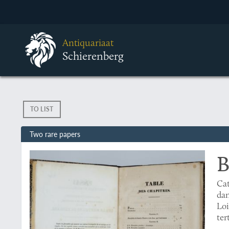
Antiquariaat
Schierenberg
TO LIST
Two rare papers
B
Cat
dan
Loi
ter