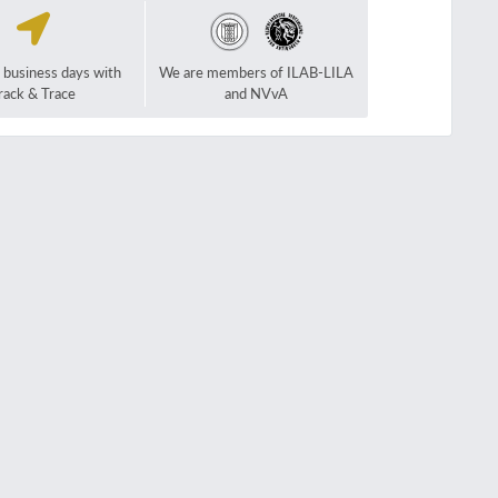
2 business days with
We are members of ILAB-LILA
rack & Trace
and NVvA