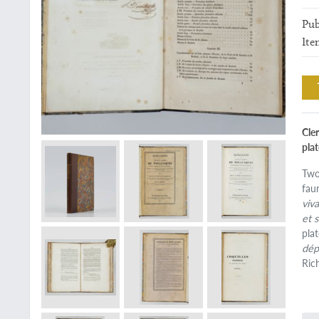
Pub
Ite
Cle
plat
Two
fau
viv
et 
pla
dép
Ric