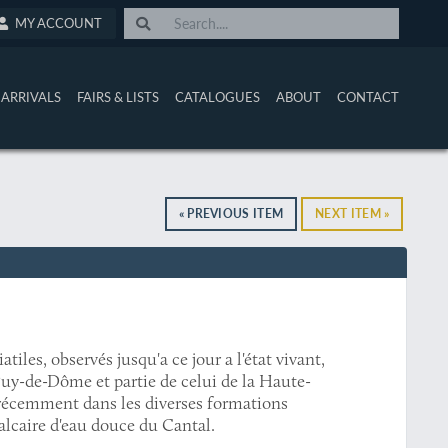
MY ACCOUNT
ARRIVALS
FAIRS & LISTS
CATALOGUES
ABOUT
CONTACT
« PREVIOUS ITEM
NEXT ITEM »
tiles, observés jusqu'a ce jour a l'état vivant,
uy-de-Dôme et partie de celui de la Haute-
es récemment dans les diverses formations
alcaire d'eau douce du Cantal.