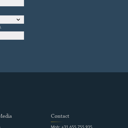
L
 Media
Contact
m
Mob: +31 655 755 935