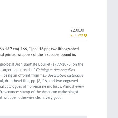
€200.00
excl. VAT
 13.7 cm). 166, [i] pp.; 16 pp.; two lithographed
inal printed wrappers of the first paper bound in.
geologist Jean Baptiste Bouillet (1799-1878) on the
e larger paper reads: "
Catalogue des coquilles
), being an offprint from "
La description historique
leaf, drop-head title, pp. [3]-16, and two engraved
onal catalogues of non-marine molluscs. Almost every
 Provenance: stamp of the American malacologist
nt wrapper, otherwise clean, very good.