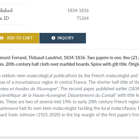
1834-1836
lished
75264
m ID
ADD TO CART
INQUIRY
rmont-Ferrand, Thibaud-Landriot, 1834-1836. Two papers in one. 8vo (21.6 x
es. 20th-century half cloth over marbled boards. Spine with gilt title. Orig
 seldom-seen malacological publications by the French malacologist and 
nas of a mountainous region in central France. The shorter half-title of th
antes et fossiles de l'Auvergne
". The second paper, published earlier (1834
scientifique de la Haute-Auvergne
(
Département du Cantal
)" with title 
tes. These are two of several mid-19th to early 20th century French regi
artement
had its own keen malacologist tackling the local malacofauna.
hard Irwin Johnson (1925-2020) in the top margin of the first paper's fro