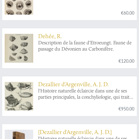
€60.00
Dehée, R.
Description de la faune d'Etroeungt. Faune de
passage du Dévonien au Carbonifère.
€120.00
Dezallier d'Argenville, A. J. D.
l'Histoire naturelle éclaircie dans une de ses
parties principales, la conchyliologie, qui traite
des coquillages de mer, de rivière et de terre;
€950.00
ouvrage dans lequel on trouve une nouvelle
méthode Latine & Françoise de les diviser:
augmenté de la zoomorphose, ou
representation des animaux a coquilles, avec
[Dezallier d'Argenville, A. J. D.]
leurs explications. Nouvelle édition. Enrichie
l'Histoire naturelle éclaircie dans une de ses