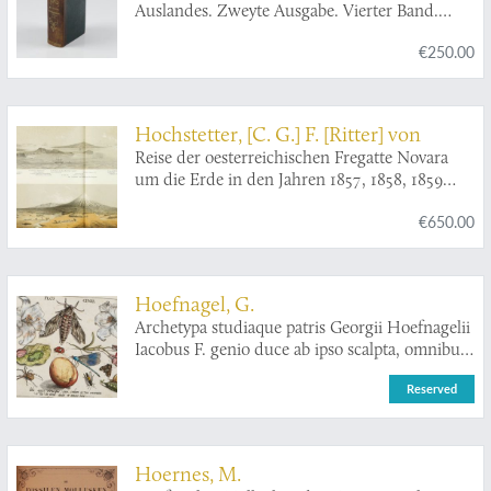
Auslandes. Zweyte Ausgabe. Vierter Band.
Beschreibung der Amphibien. Mit 36
€250.00
Abbildungen. [AND] Fünfter Band.
Beschreibung der Insekten. Mit 29
Abbildungen. [AND] Sechster Band.
Beschreibung der Würmer. Mit 44
Hochstetter, [C. G.] F. [Ritter] von
Abbildungen.
Reise der oesterreichischen Fregatte Novara
um die Erde in den Jahren 1857, 1858, 1859
unter den Befehlen des Commodore B. von
€650.00
Wüllerstorf-Urbair. Geologischer Theil. Erster
Band: Erste Abtheilung, Geologie von Neu-
Seeland [AND] Zweite Abtheilung,
Paläontologie von Neu-Seeland.
Hoefnagel, G.
Archetypa studiaque patris Georgii Hoefnagelii
Iacobus F. genio duce ab ipso scalpta, omnibus
philomusis amica D: ac perbenique
Reserved
communicat. I. Chr. Weigel excudit. Plate 1.8.
Hoernes, M.