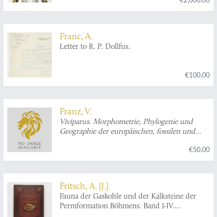
de l'Instruction publique. Recherches
zoologiques pour servir à l'histoire de la faune
d'Amérique Centrale et du Mexique publiées
sous la direction de M. Milne Edwards.
Franc, A.
Septième Partie. Études sur les mollusques
Letter to R. P. Dollfus.
terrestres et fluviatiles du Mexique et du
Guatemala.
€100.00
Franz, V.
Viviparus. Morphometrie, Phylogenie und
Geographie der europäischen, fossilen und
rezenten Paludinen. [Signed by the author].
€50.00
Fritsch, A. [J.]
Fauna der Gaskohle und der Kalksteine der
Permformation Böhmens. Band I-IV.
[Complete].