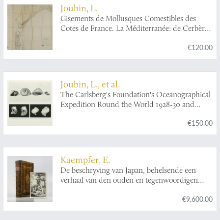
Joubin, L.
Gisements de Mollusques Comestibles des
Cotes de France. La Méditerranée: de Cerbère
à l'embrouchure de l'Hérault. (Avec une Carte).
€120.00
Joubin, L., et al.
The Carlsberg's Foundation's Oceanographical
Expedition Round the World 1928-30 and
Previous "Dana" Expeditions. [Introduction
€150.00
and Mollusca].
Kaempfer, E.
De beschryving van Japan, behelsende een
verhaal van den ouden en tegenwoordigen
staat en regeering van dat Ryk.
€9,600.00