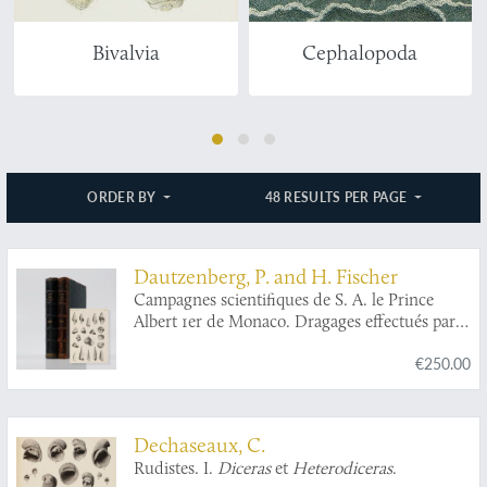
Bivalvia
Cephalopoda
ORDER BY
48 RESULTS PER PAGE
Dautzenberg, P. and H. Fischer
Campagnes scientifiques de S. A. le Prince
Albert 1er de Monaco. Dragages effectués par
l'Hirondelle et par la Princesse-Alice, 1888-1895
€250.00
[AND] 1888-1896 [AND] Mollusques
appartenant a la famille des Scalidae et au
genre
Mathildia
.
Dechaseaux, C.
Rudistes. I.
Diceras
et
Heterodiceras
.