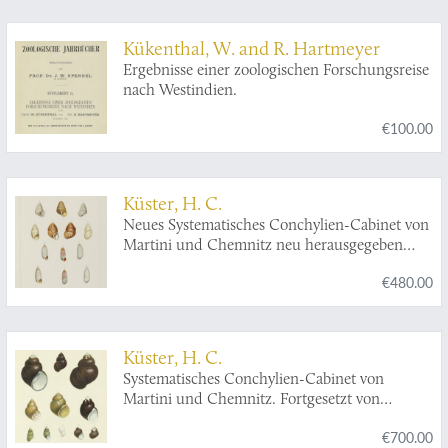
Kükenthal, W. and R. Hartmeyer
Ergebnisse einer zoologischen Forschungsreise
nach Westindien.
€100.00
Küster, H. C.
Neues Systematisches Conchylien-Cabinet von
Martini und Chemnitz neu herausgegeben
und vervollständigt von Dr. H. C. Küster. Band
€480.00
I Abtheilung 15. Die Gattungen
Pupa,
Megaspira, Balea
und
Tornatellina
in
Abbildungen nach der Natur mit
Beschreibungen.
Küster, H. C.
Systematisches Conchylien-Cabinet von
Martini und Chemnitz. Fortgesetzt von
Hofrath Dr. G. H. v. Schubert und Professor
€700.00
Dr. J. A. Wagner. In Verbindung mit Dr. L.