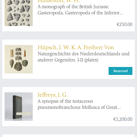
A monograph of the British Jurassic
Gasteropoda. Gasteropoda of the Inferior
Oolite. Parts 1-9. [Complete].
€250.00
Hüpsch, J. W. K. A. Freiherr Von
Naturgeschichte des Niederdeutschlands und
anderer Gegenden. I-II (plates)
Reserved
Jeffreys, J. G.
A synopsis of the testaceous
pneumonobranchous Mollusca of Great
Britain. In a letter addressed to L. W. Dillwyn.
€1,200.00
[AND] A supplement to the 'Synopsis of
testaceous pneumonobranchous Mollusca of
Great Britain'.