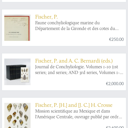
Nouvelle édition. Augmentée d'une synonymie
des espèces les plus remarquables, d'une table
de concordance systématique de celles qui ont
Fischer, P.
été décrites par Géoffroy, Poiret et Drapsrnaud,
Faune conchyliologique marine du
avec Müller et Linné, et terminée par un
Département de la Gironde et des cotes du
catalogue d'espèces observées en divers lieux
sud-ouest de la France. [AND] Supplément.
de France, par J. Daudebard fils.
€250.00
[AND] 2e Supplément.
Fischer, P. and A. C. Bernardi (eds.)
Journal de Conchyliologie. Volumes 1-10 (1st
series; 2nd series; AND 3rd series, Volumes 1-
2).
€2,000.00
Fischer, P. [H.] and [J. C.] H. Crosse
Mission scientifique au Mexique et dans
l'Amérique Centrale, ouvrage publié par ordre
de S. M. l'Empereur et par les soins du Ministre
€2,600.00