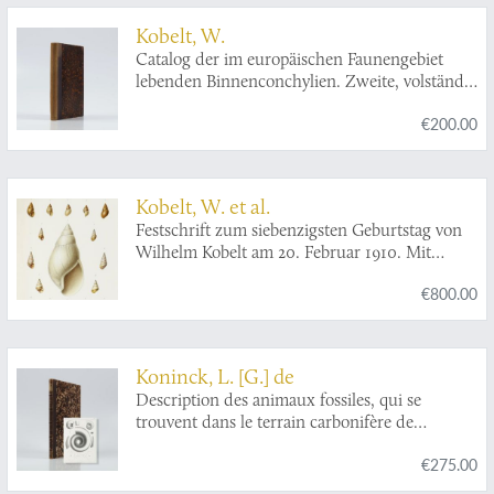
Kobelt, W.
Catalog der im europäischen Faunengebiet
lebenden Binnenconchylien. Zweite, volständig
umgearbeitete Auflage.
€200.00
Kobelt, W. et al.
Festschrift zum siebenzigsten Geburtstag von
Wilhelm Kobelt am 20. Februar 1910. Mit
einem Porträt, 28 Tafeln und 51 Abbildungen
€800.00
im Text.
Koninck, L. [G.] de
Description des animaux fossiles, qui se
trouvent dans le terrain carbonifère de
Belgique. Supplément.
€275.00