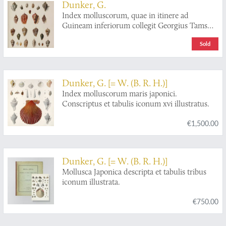
Dunker, G.
Index molluscorum, quae in itinere ad
Guineam inferiorum collegit Georgius Tams
Med. Dr. Accedunt novarum specierum
Sold
diagnoses, Cirripedia nonnulla et X. tabulae
iconum.
Dunker, G. [= W. (B. R. H.)]
Index molluscorum maris japonici.
Conscriptus et tabulis iconum xvi illustratus.
€1,500.00
Dunker, G. [= W. (B. R. H.)]
Mollusca Japonica descripta et tabulis tribus
iconum illustrata.
€750.00