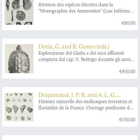
fils. Atlas.
Révision des espèces décrites dans la
"Monographie des Ammonites" (Lias Inférieur)
de P. Reynès.
€80.00
Doria, G. and R. Gestro (eds.)
Esplorazione del Giuba e dei suoi affluenti
compiuta dal cap. V. Bottego durante gli anni
1892-93 sotto gli auspicii del Società Geografica
€450.00
Italiana. - Resultati zoologici.
Draparnaud, J. P. R. and A. L. G.
Michaud
Histoire naturelle des mollusques terrestres et
fluviatiles de la France. Ouvrage posthume de
J. P. R. Draparnaud. Avec XIII planches. [AND]
€550.00
Complément de l'histoire naturelle des
mollusques terrestres et fluviatiles de la France,
de J. P. R. Draparnaud. Avec planches.