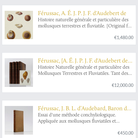
Férussac, A. É. J. P. J. F. d'Audebert de
Histoire naturelle générale et particulière des
mollusques terrestres et fluviatile. [Original full
colour plates].
€1,480.00
Férussac, [A. É. J. P. J. F. d'Audebert de]
(Baron) and G. P. Deshayes
Histoire Naturelle générale et particulière des
Mollusques Terrestres et Fluviatiles. Tant des
espèces qui l'on trouve aujourd'hui vivantes,
€12,000.00
que des dépouilles fossiles de celles qui
n'existent plus; classés d'après les caractères
essentiels qui présentent ces animaux et leurs
coquilles. [Large paper copy. Text and atlases,
Férussac, J. B. L. d’Audebard, Baron de
complete].
and A. É. J. P. J. F. d’Audebard, Baron de
Essai d'une méthode conchyliologique.
Appliquée aux mollusques fluviatiles et
terrestres d'après la considération de l'animal et
€450.00
de son test, par M. Daudebard de Férussac.