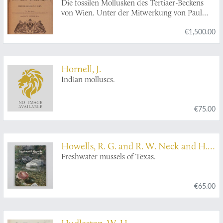
Die fossilen Mollusken des Tertiaer-Beckens
von Wien. Unter der Mitwerkung von Paul
Partsch, bearbeitet von D. Moriz Hörnes. Band
€1,500.00
I.: Univalven. Band II.: Bivalven.
Hornell, J.
Indian molluscs.
€75.00
Howells, R. G. and R. W. Neck and H.
D. Murray
Freshwater mussels of Texas.
€65.00
Hudleston, W. H.