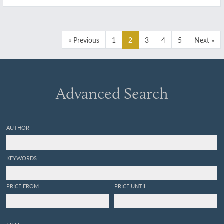
Pfeiffer, Dr. Philippi und Dr. Dunker neu
herausgegeben und vervollständigt. Die
Gattungen
Paludina, Hydrocaena
und
Valvata
.
In Abbildungen nach der Natur.
« Previous
1
2
3
4
5
Next »
Advanced Search
AUTHOR
KEYWORDS
PRICE FROM
PRICE UNTIL