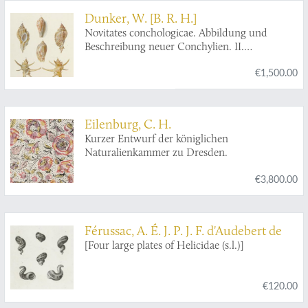
Dunker, W. [B. R. H.]
Novitates conchologicae. Abbildung und
Beschreibung neuer Conchylien. II.
Abtheilung: Meeres-Conchylien.
€1,500.00
Eilenburg, C. H.
Kurzer Entwurf der königlichen
Naturalienkammer zu Dresden.
€3,800.00
Férussac, A. É. J. P. J. F. d'Audebert de
[Four large plates of Helicidae (s.l.)]
€120.00