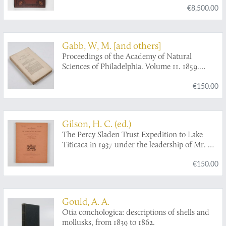
€8,500.00
Gabb, W, M. [and others]
Proceedings of the Academy of Natural
Sciences of Philadelphia. Volume 11. 1859.
[Complete].
€150.00
Gilson, H. C. (ed.)
The Percy Sladen Trust Expedition to Lake
Titicaca in 1937 under the leadership of Mr. H.
Cary Gilson, M.A.. Reports 1-6, VII-XII, XIII-
€150.00
XX. [Complete].
Gould, A. A.
Otia conchologica: descriptions of shells and
mollusks, from 1839 to 1862.