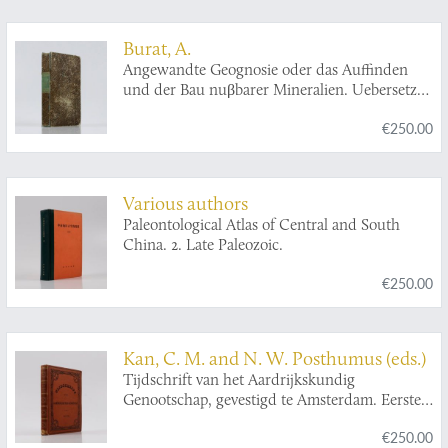
Burat, A.
Angewandte Geognosie oder das Auffinden
und der Bau nuβbarer Mineralien. Uebersetzt
von Heinrich Krause und J. P. Hochmuth.
€250.00
Various authors
Paleontological Atlas of Central and South
China. 2. Late Paleozoic.
€250.00
Kan, C. M. and N. W. Posthumus (eds.)
Tijdschrift van het Aardrijkskundig
Genootschap, gevestigd te Amsterdam. Eerste
Deel [Journal of the Geographical Society in
€250.00
Amsterdam, Volume 1].