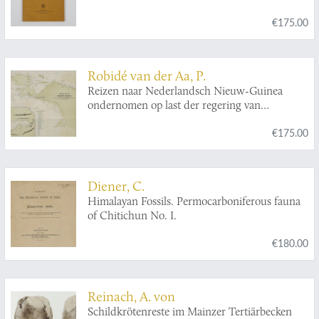
€175.00
Robidé van der Aa, P.
Reizen naar Nederlandsch Nieuw-Guinea
ondernomen op last der regering van
Nederlandsch-Indië in de jaren 1871-1872,
€175.00
1875-1876 door de heeren P. van den Crab en J.
E. Teysmann, J. G. Coorengel en A. J.
Langeveldt van Hemert en P. Swaan. Met
geschied- en aardrijkskundige toelichtingen
Diener, C.
door P. J. B. C. Robidé van der Aa.
Himalayan Fossils. Permocarboniferous fauna
of Chitichun No. I.
€180.00
Reinach, A. von
Schildkrötenreste im Mainzer Tertiärbecken