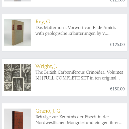
dernière, an 10 (1802).
Rey, G.
Das Matterhorn. Vorwort von E. de Amicis
with geologische Erläuterungen by V.
Novarese.
€125.00
Wright, J.
The British Carboniferous Crinoidea. Volumes
I-II [FULL COMPLETE SET in ten original
parts].
€150.00
Granö, J. G.
Beiträge zur Kenntnis der Eiszeit in der
Nordwestlichen Mongolei und einigen ihrer
südsibirischen Grenzgebirge.