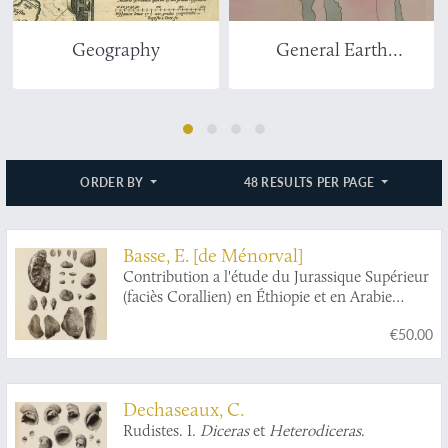
Geography
General Earth
Sciences - Geology
ORDER BY
48 RESULTS PER PAGE
Basse, E. [de Ménorval]
Contribution a l'étude du Jurassique Supérieur
(faciès Corallien) en Éthiopie et en Arabie
méridionale.
€50.00
Dechaseaux, C.
Rudistes. I.
Diceras
et
Heterodiceras
.