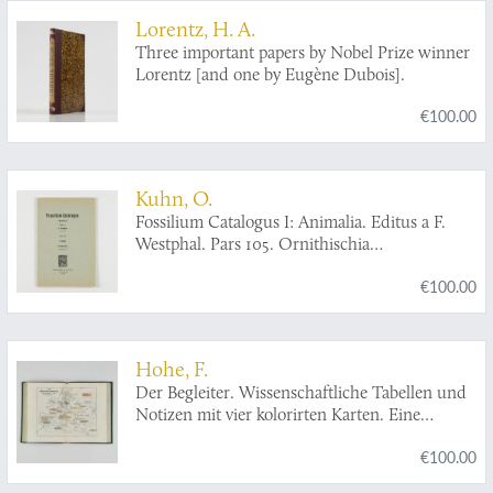
Lorentz, H. A.
Three important papers by Nobel Prize winner
Lorentz [and one by Eugène Dubois].
€100.00
Kuhn, O.
Fossilium Catalogus I: Animalia. Editus a F.
Westphal. Pars 105. Ornithischia
(Supplementum I).
€100.00
Hohe, F.
Der Begleiter. Wissenschaftliche Tabellen und
Notizen mit vier kolorirten Karten. Eine
Gedächtnisshife für Jedermann.
€100.00