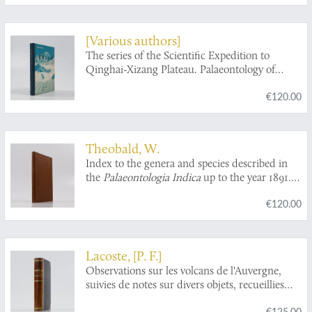
[Various authors]
The series of the Scientific Expedition to
Qinghai-Xizang Plateau. Palaeontology of
Xizang [Tibet]. Book IV.
€120.00
Theobald, W.
Index to the genera and species described in
the
Palaeontologia Indica
up to the year 1891.
[Bound copy].
€120.00
Lacoste, [P. F.]
Observations sur les volcans de l'Auvergne,
suivies de notes sur divers objets, recueillies
dans une course minéralogique, faite l'année
€125.00