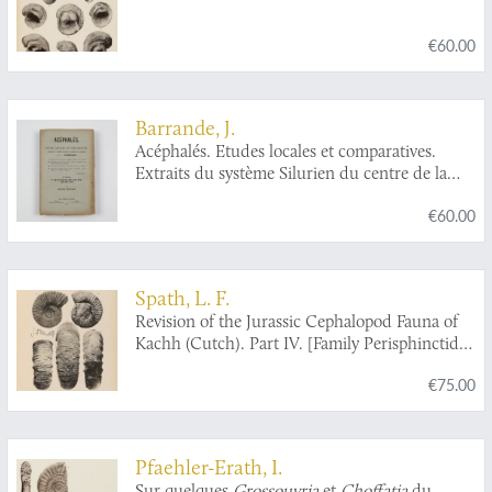
€60.00
Barrande, J.
Acéphalés. Etudes locales et comparatives.
Extraits du système Silurien du centre de la
Bohème. Vol. VI. Acéphalés.
€60.00
Spath, L. F.
Revision of the Jurassic Cephalopod Fauna of
Kachh (Cutch). Part IV. [Family Perisphinctidae
to Family Olcastephanidae].
€75.00
Pfaehler-Erath, I.
Sur quelques
Grossouvria
et
Choffatia
du