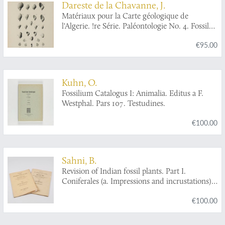
Dareste de la Chavanne, J.
Matériaux pour la Carte géologique de
l'Algerie. !re Série. Paléontologie No. 4. Fossiles
tertiaires de la Région de Guelma.
€95.00
Kuhn, O.
Fossilium Catalogus I: Animalia. Editus a F.
Westphal. Pars 107. Testudines.
€100.00
Sahni, B.
Revision of Indian fossil plants. Part I.
Coniferales (a. Impressions and incrustations).
[AND] Part II (b. Petrifactions).
€100.00