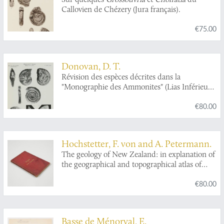
Callovien de Chézery (Jura français).
€75.00
Donovan, D. T.
Révision des espèces décrites dans la
"Monographie des Ammonites" (Lias Inférieur)
de P. Reynès.
€80.00
Hochstetter, F. von and A. Petermann.
The geology of New Zealand: in explanation of
the geographical and topographical atlas of
New Zealand by Dr. F. Von Hochstetter and
€80.00
Dr. A. Petermann, from the Scientific
Publications of the Novara Expedition.
Translated by C. F. Fischer. Also, lectures by
Dr. F. Hochstetter delivered in New Zealand.
Basse de Ménorval, E.