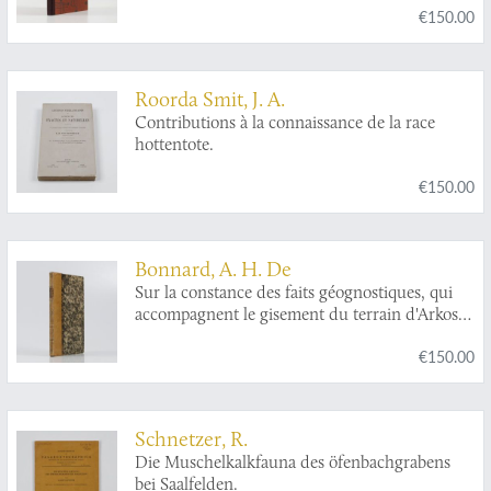
€150.00
Geomorphologische Studien aus den Jahren
1905, 1906, 1907 und 1909.
Roorda Smit, J. A.
Contributions à la connaissance de la race
hottentote.
€150.00
Bonnard, A. H. De
Sur la constance des faits géognostiques, qui
accompagnent le gisement du terrain d'Arkose
à l'est du Plateau Central de la France.
€150.00
Schnetzer, R.
Die Muschelkalkfauna des öfenbachgrabens
bei Saalfelden.