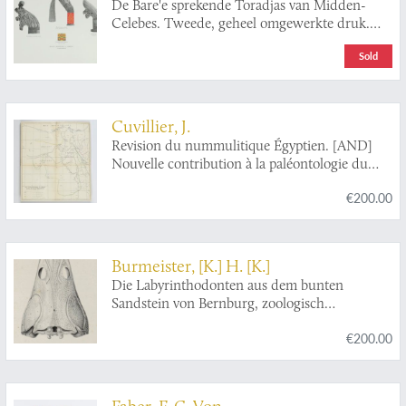
De Bare'e sprekende Toradjas van Midden-
Celebes. Tweede, geheel omgewerkte druk.
[2nd, revised edition. Complete, in five
Sold
volumes].
Cuvillier, J.
Revision du nummulitique Égyptien. [AND]
Nouvelle contribution à la paléontologie du
nummulitique Égyptien. [AND] Étude
€200.00
complémentaire sur la paléontologie du
nummulitique Égyptien. [Complete].
Burmeister, [K.] H. [K.]
Die Labyrinthodonten aus dem bunten
Sandstein von Bernburg, zoologisch
geschildert. Erste Abtheilung.
Trematosaurus
.
€200.00
[All published].
Faber, F. C. Von