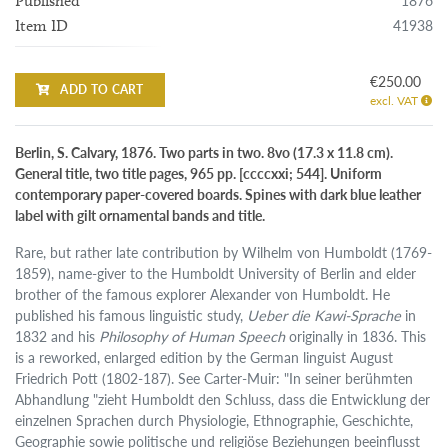
1876
Published
41938
Item ID
€250.00
ADD TO CART
excl. VAT
Berlin, S. Calvary, 1876. Two parts in two. 8vo (17.3 x 11.8 cm).
General title, two title pages, 965 pp. [ccccxxi; 544]. Uniform
contemporary paper-covered boards. Spines with dark blue leather
label with gilt ornamental bands and title.
Rare, but rather late contribution by Wilhelm von Humboldt (1769-
1859), name-giver to the Humboldt University of Berlin and elder
brother of the famous explorer Alexander von Humboldt. He
published his famous linguistic study,
Ueber die Kawi-Sprache
in
1832 and his
Philosophy of Human Speech
originally in 1836. This
is a reworked, enlarged edition by the German linguist August
Friedrich Pott (1802-187). See Carter-Muir: "In seiner berühmten
Abhandlung "zieht Humboldt den Schluss, dass die Entwicklung der
einzelnen Sprachen durch Physiologie, Ethnographie, Geschichte,
Geographie sowie politische und religiöse Beziehungen beeinflusst