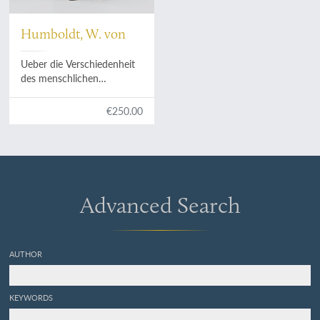
Humboldt, W. von
Ueber die Verschiedenheit
des menschlichen
Sprachbaues und ihren
Einfluss auf die geistige
€250.00
Entwickelung des
Menschengeschlechts. Mit
erläuternden Anmerkungen
und Excursen sowie als
Einleitung: Wilhelm von
Humboldt und die
Advanced Search
Sprachwissenschaft von A.
F. Pott.
AUTHOR
KEYWORDS