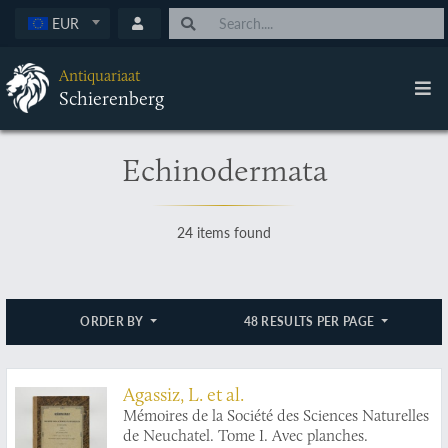
EUR
Antiquariaat
Schierenberg
Echinodermata
24 items found
ORDER BY
48 RESULTS PER PAGE
Agassiz, L. et al.
Mémoires de la Société des Sciences Naturelles
de Neuchatel. Tome I. Avec planches.