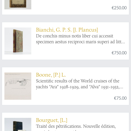
€250.00
Bianchi, G. P. S. [J. Plancus]
De conchis minus notis liber cui accessit
specimen aestus reciproci maris superi ad littus
portumque Arimini.
€750.00
Boone, [P.] L.
Scientific results of the World cruises of the
yachts "Ara" 1928-1929, and "Alva" 1931-1932,
"Alva" Mediterranean cruise 1933, and "Alva"
€75.00
South American cruise 1935, William K.
Vanderbilt, commanding. Crustacea: Anomura,
Macrura, Euphausiacea, Isopoda, Amphipoda,
and Echinodermata: Asteroidea and
Bourguet, [L.]
Echinoidea.
Traité des pétrifications. Nouvelle édition,