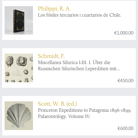
Philippi, R. A.
Los fósiles terciarios i cuartarios de Chile.
€1,000.00
Schmidt, F.
Miscellanea Silurica I-III. I. Über die
Russischen Silurischen Leperditien mit
Hinzuziehung einiger Arten aus den
€450.00
Nachbarländern (Baltikum); II. Über einige
neue Baltisch-Silurische Petrefacten; III. I.
Nachtrag zur Monographie der Russischen
Silurischen Leperditien [AND] II. Die
Scott, W. B. (ed.)
Crustaceenfauna der Eurypterenschichten von
Princeton Expeditions to Patagonia 1896-1899.
Rootziküll auf Oesel.
Palaeontology. Volume IV.
€600.00