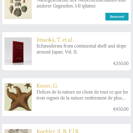
anderer Gegenden. I-II (plates)
Reserved
Imaoka, T. et al.
Echinoderms from continental shelf and slope
around Japan. Vol. II.
€250.00
Knorr, G.
Delices de la nature ou choix de tout ce que les
trois regnes de la nature renferment de plus
digne des recherches d'un curieux, pour en
€450.00
former un cabinet ouvrage communiqué ci-
devant au public par Georg Wolfgang Knorr
célébre graveur de Nuremberg continué par ses
héritiers avec les descriptions et remarques de
Koehler, [J. B. F.] R.