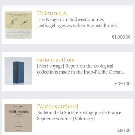
Tollmann, A.
Das Neogen am Südwestrand des
Leithagebirges zwischen Eisenstadt und
Hornstein. Dissertation zur Erlangung des
€1,000.00
Doktorgrades an der Philosophischen Fakultät
der Universität Wien.
various authors
[Alert voyage] Report on the zoological
collections made in the Indo-Pacific Ocean
during the voyage of the HMS Alert 1881-1882.
€350.00
[Various authors]
Bulletin de la Société zoologique de France.
Septième volume. [Volume 7].
€80.00