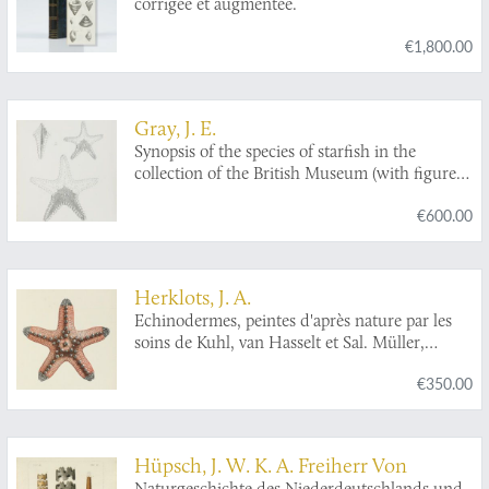
corrigée et augmentée.
€1,800.00
Gray, J. E.
Synopsis of the species of starfish in the
collection of the British Museum (with figures
of some of the new species).
€600.00
Herklots, J. A.
Echinodermes, peintes d'après nature par les
soins de Kuhl, van Hasselt et Sal. Müller,
membres de la Commission pour l'exploration
€350.00
physique des possessions d'outre-mer des Pays-
Bas, publiées d'après les cartons du Musée
Royal d'Histoire naturelle à Leide.
Hüpsch, J. W. K. A. Freiherr Von
Naturgeschichte des Niederdeutschlands und