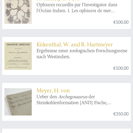
Philippe Louis Statius Müller ... revû, corrigé et
Ophiures recueillis par l'Investigator dans
augmenté d'une préface par Mr. Jean Ernest
l'Océan Indien. I. Les ophiures de mer
Emanuel Walch ...traduit de l'allemand par
profondes [AND] Ophiures recueillis par
Jaques Frederic Isenflamm. [etoiles de mer -
€500.00
l'Investigator dans l'Océan Indien II. Les
starfish].
ophiures littorales.
Kükenthal, W. and R. Hartmeyer
Ergebnisse einer zoologischen Forschungsreise
nach Westindien.
€100.00
Meyer, H. von
Ueber den
Archegosaurus
der
Steinkohlenformation [AND] Fische,
Echinodermen und andere Versteinerungen
€350.00
aus dem Muschelkalk Oberschlesiens [AND]
Sphyraenodus
aus dem Tertiärsande von
Flonheim.