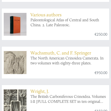
Various authors
Paleontological Atlas of Central and South
China. 2. Late Paleozoic.
€250.00
Wachsmuth, C. and F. Springer
The North American Crinoidea Camerata. In
two volumes with eighty-three plates.
€950.00
Wright, J.
The British Carboniferous Crinoidea. Volumes
I-II [FULL COMPLETE SET in ten original
parts].
€150.00