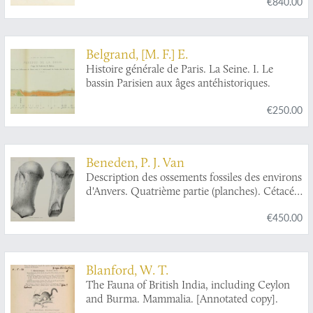
€840.00
Belgrand, [M. F.] E.
Histoire générale de Paris. La Seine. I. Le
bassin Parisien aux âges antéhistoriques.
€250.00
Beneden, P. J. Van
Description des ossements fossiles des environs
d'Anvers. Quatrième partie (planches). Cétacés
genre:
Plesiocetus
.
€450.00
Blanford, W. T.
The Fauna of British India, including Ceylon
and Burma. Mammalia. [Annotated copy].