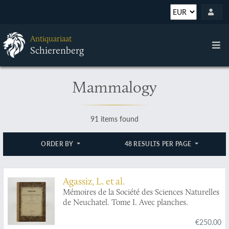
Antiquariaat
Schierenberg
Mammalogy
91 items found
ORDER BY
48 RESULTS PER PAGE
Agassiz, L. et al.
Mémoires de la Société des Sciences Naturelles
de Neuchatel. Tome I. Avec planches.
€250.00