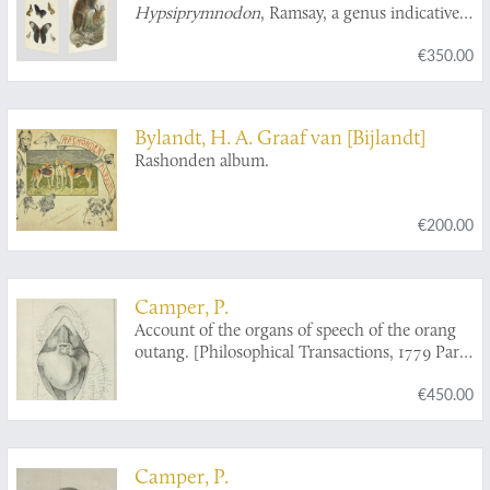
Hypsiprymnodon
, Ramsay, a genus indicative
of a distinct family (Pleopodidae) in the
€350.00
diprodont section of the marsupialia.
Bylandt, H. A. Graaf van [Bijlandt]
Rashonden album.
€200.00
Camper, P.
Account of the organs of speech of the orang
outang. [Philosophical Transactions, 1779 Part
I].
€450.00
Camper, P.