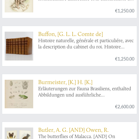
Tchilminar genaemt. Alles door den Autheur
Cuvier. Revues sur l'édition in 4to de
zelf met groote naeukeurigheit na 't leven
€1,250.00
l'Imprimerie Royale et annotées par M.
afgetekent, en nooit voor dezen in 't ligt
Flourens.
gebragt.
Buffon, [G. L. L. Comte de]
Histoire naturelle, générale et particuliére, avec
la description du cabinet du roi. Histoire
naturelle des quadrupèdes 1-8. [The complete
€1,250.00
mammals, including supplement].
Burmeister, [K.] H. [K.]
Erläuterungen zur Fauna Brasiliens, enthalted
Abbildungen und ausführliche
Beschreibungen neur oder ungenügend
€2,600.00
bekannter Thier-Arten. Mit XXXII Tafeln.
Butler, A. G. [AND] Owen, R.
The butterflies of Malacca. [AND] On