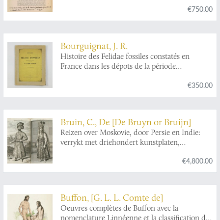
€750.00
Bourguignat, J. R.
Histoire des Felidae fossiles constatés en
France dans les dépots de la période
quaternaire.
€350.00
Bruin, C., De [De Bruyn or Bruijn]
Reizen over Moskovie, door Persie en Indie:
verrykt met driehondert kunstplaten,
vertoonende de beroemste lantschappen en
€4,800.00
steden, ook de byzondere dragten, beesten,
gewassen en planten, die door gevonden
worden: voor al derzelver oudheden, en wel
voornamentlyk heel uitvoerig, die van het
Buffon, [G. L. L. Comte de]
heerlijke en van oudts de geheele werrelt door
Oeuvres complètes de Buffon avec la
befaemde hof van Persepolis, by den Persianen
nomenclature Linnéenne et la classification de